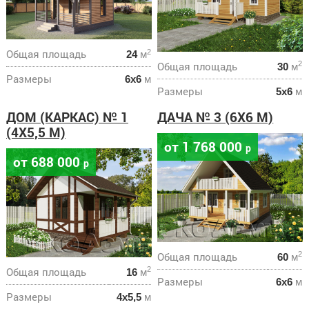
Общая площадь
2
24
м
Общая площадь
2
30
м
Размеры
6х6
м
Размеры
5х6
м
ДОМ (КАРКАС) № 1
ДАЧА № 3 (6Х6 М)
(4Х5,5 М)
от 1 768 000
р
от 688 000
р
Общая площадь
2
60
м
Общая площадь
2
16
м
Размеры
6х6
м
Размеры
4х5,5
м