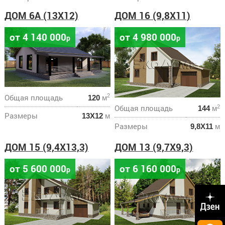
ДОМ 6А (13X12)
ДОМ 16 (9,8X11)
от 4 140 000
от 4 980 000
р
р
Общая площадь
2
120
м
Общая площадь
2
144
м
Размеры
13Х12
м
Размеры
9,8Х11
м
ДОМ 15 (9,4X13,3)
ДОМ 13 (9,7X9,3)
от 5 600 000
от 6 160 000
р
р