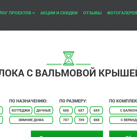
ЛОГ ПРОЕКТОВ
АКЦИИ И СКИДКИ
ОТЗЫВЫ
ФОТОГАЛЕРЕЯ
ЛОКА С ВАЛЬМОВОЙ КРЫШЕ
ПО НАЗНАЧЕНИЮ:
ПО РАЗМЕРУ:
ПО КОМПЛЕК
КОТТЕДЖИ
ДАЧНЫЕ
6X6
6X7
6X9
С БАЛКО
ЗИМНИЕ ДОМА
7X7
7X9
8X8
С ВЕРАН
ТАУНХАУСЫ
8X10
8X12
9X9
С ТЕРРА