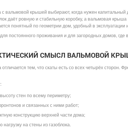
С ТРЕМЯ КОМ
а с вальмовой крышей выбирают, когда нужен капитальный 
С ЧЕТЫР
КОМНАТ
лок даёт ровную и стабильную коробку, а вальмовая крыша 
ается понятный по геометрии дом, удобный в эксплуатации и
для постоянного проживания и для загородных домов, где 
АКТИЧЕСКИЙ СМЫСЛ ВАЛЬМОВОЙ КР
отличается тем, что скаты есть со всех четырёх сторон. Фр
:
высоту стен по всему периметру;
фронтонов и связанных с ними работ;
ктную конструкцию верхней части дома;
 нагрузку на стены из газоблока.