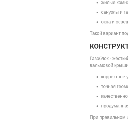
жилые комна
санузлы и г
окна и осве
Такой вариант по
КОНСТРУК
Газоблок - жёстк
вальмовой крыши
корректное 
точная геом
качественно
продуманная
При правильном и