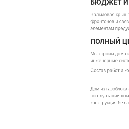
БЮДЖЕТ И
Вальмовая крыша 
фронтонов и связ
элементам предус
ПОЛНЫЙ Ц
Мы строим дома и
инженерные систе
Состав работ и ко
Дом из газоблока
эксплуатации дом
конструкция без 