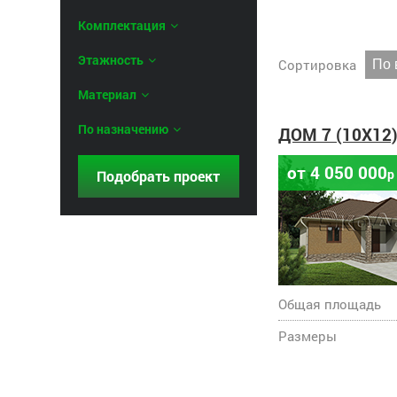
Комплектация
Этажность
Сортировка
По 
Материал
По назначению
ДОМ 7 (10X12
от 4 050 000
р
Общая площадь
Размеры