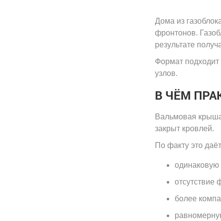
Дома из газоблок
фронтонов. Газоб
результате получ
Формат подходит 
узлов.
В ЧЁМ ПР
Вальмовая крыша 
закрыт кровлей.
По факту это даёт
одинаковую 
отсутствие 
более компа
равномерную